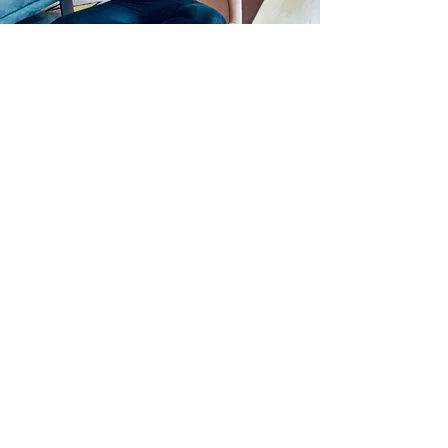
Yogatherapie /
Therapeutisches Yoga
Yogatherapie verbindet den klassischen
Yoga mit modernen medizinischen
Erkenntnissen. Yoga als Therapie ist sehr
gut mit der Schulmedizin und anderen
Naturheilverfahren kombinierbar.
Übungsprogramme aus dem klassischen
Yoga werden individuell an den Klienten
bzw. dessen Beschwerdebild adaptiert.
Diese sollten regelmäßig praktiziert werden
(Zeitdauer ca. 15-20 Minuten). Du lernst