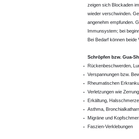
zeigen sich Blockaden i
wieder verschwinden. Ge
angenehm empfunden. Gua-
Immunsystem; bei beginn
Bei Bedarf können beide
Schröpfen bzw. Gua-Sh
Rückenbeschwerden, Lu
Verspannungen bzw. Bew
Rheumatischen Erkrank
Verletzungen wie Zerrung
Erkältung, Halsschmerz
Asthma, Bronchialkatharr
Migräne und Kopfschme
Faszien-Verklebungen